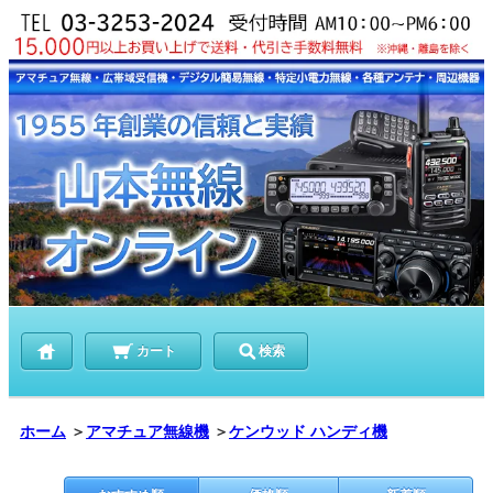
カート
検索
ホーム
＞
アマチュア無線機
＞
ケンウッド ハンディ機