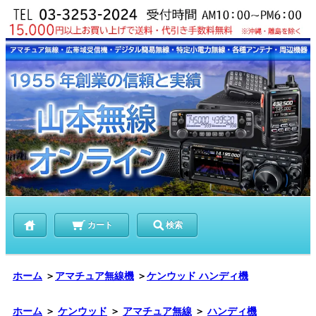
カート
検索
ホーム
＞
アマチュア無線機
＞
ケンウッド ハンディ機
ホーム
＞
ケンウッド
＞
アマチュア無線
＞
ハンディ機