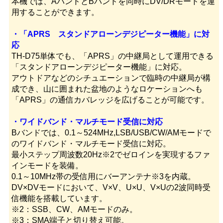
本機では、AバンドとBバンドを同時にDV/DRモードを運
用することができます。
・「APRS スタンドアローンデジピーター機能」に対
応
TH-D75単体でも、「APRS」の中継局として運用できる
「スタンドアローンデジピーター機能」に対応。
アウトドアなどのシチュエーションで臨時の中継局が構
成でき、山に囲まれた盆地のようなロケーションへも
「APRS」の通信カバレッジを広げることが可能です。
・ワイドバンド・マルチモード受信に対応
Bバンドでは、0.1～524MHz,LSB/USB/CW/AMモードで
のワイドバンド・マルチモード受信に対応。
最小ステップ周波数20Hz※2でゼロインを実現するファ
インモードを装備。
0.1～10MHz帯の受信用にバーアンテナ※3を内蔵。
DV×DVモードにおいて、V×V、U×U、V×Uの2波同時受
信機能を搭載しています。
※2：SSB、CW、AMモードのみ。
※3：SMA端子と切り替え可能。