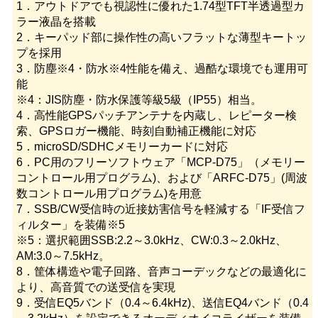
1．アウトドアでも視認性に優れた1.74型TFT半透過型カ
ラー液晶を搭載
2．キーパッド部に操作性の高いフラットな薄型キートッ
プを採用
3．防塵※4・防水※4性能を備え、過酷な環境でも運用可
能
※4：JIS防塵・防水保護等級5級（IP55）相当。
4．高性能GPSパッチアンテナを内蔵し、レピーター検
索、GPSロガー機能、時刻自動補正機能に対応
5．microSD/SDHCメモリーカードに対応
6．PC用のフリーソフトウェア「MCP-D75」（メモリー
コントロール用プログラム)、および「ARFC-D75」(周波
数コントロール用プログラム)を用意
7．SSB/CW受信時の近接妨害信号を軽減する「IF受信フ
ィルター」を装備※5
※5：選択範囲SSB:2.2～3.0kHz、CW:0.3～2.0kHz、
AM:3.0～7.5kHz。
8．筐体構造や電子回路、音声コーデックなどの最適化に
より、高音質での送受信を実現
9．受信EQ5バンド（0.4～6.4kHz)、送信EQ4バンド（0.4