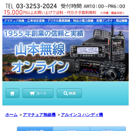
カート
検索
ホーム
＞
アマチュア無線機
＞
アルインコ ハンディ機