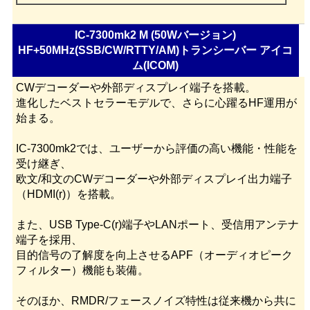
IC-7300mk2 M (50Wバージョン)
HF+50MHz(SSB/CW/RTTY/AM)トランシーバー アイコ
ム(ICOM)
CWデコーダーや外部ディスプレイ端子を搭載。
進化したベストセラーモデルで、さらに心躍るHF運用が
始まる。
IC-7300mk2では、ユーザーから評価の高い機能・性能を
受け継ぎ、
欧文/和文のCWデコーダーや外部ディスプレイ出力端子
（HDMI(r)）を搭載。
また、USB Type-C(r)端子やLANポート、受信用アンテナ
端子を採用、
目的信号の了解度を向上させるAPF（オーディオピーク
フィルター）機能も装備。
そのほか、RMDR/フェースノイズ特性は従来機から共に