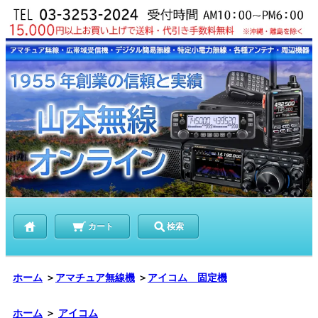
カート
検索
ホーム
＞
アマチュア無線機
＞
アイコム 固定機
ホーム
＞
アイコム