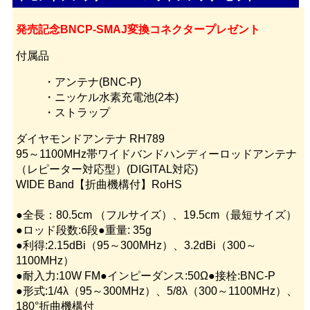
発売記念BNCP-SMAJ変換コネクタープレゼント
付属品
・アンテナ(BNC-P)
・ニッケル水素充電池(2本)
・ストラップ
ダイヤモンドアンテナ RH789
95～1100MHz帯ワイドバンドハンディーロッドアンテナ
（レピーター対応型）(DIGITAL対応)
WIDE Band【折曲機構付】RoHS
●全長：80.5cm （フルサイズ）、19.5cm（最短サイズ）
●ロッド段数:6段●重量: 35g
●利得:2.15dBi（95～300MHz）、3.2dBi（300～
1100MHz）
●耐入力:10W FM●インピーダンス:50Ω●接栓:BNC-P
●形式:1/4λ（95～300MHz）、5/8λ（300～1100MHz）、
180°折曲機構付