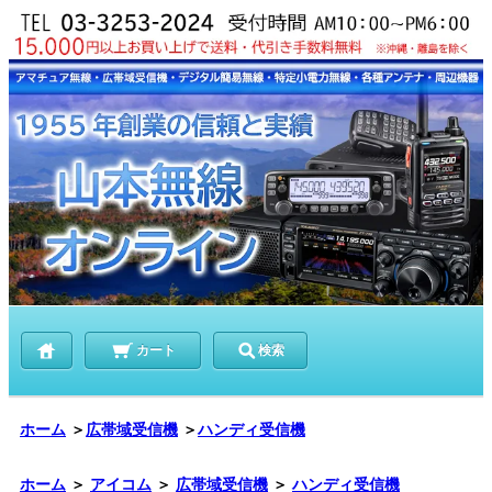
カート
検索
ホーム
＞
広帯域受信機
＞
ハンディ受信機
ホーム
＞
アイコム
＞
広帯域受信機
＞
ハンディ受信機