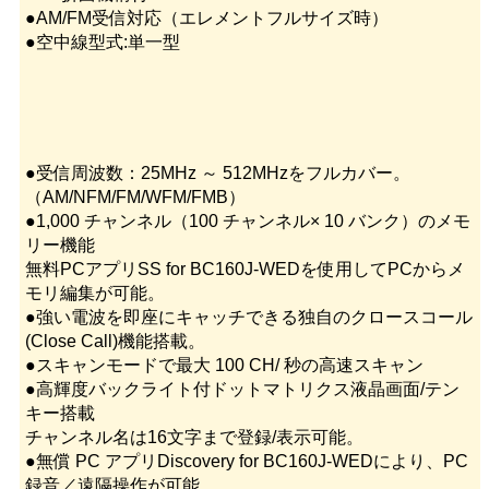
●AM/FM受信対応（エレメントフルサイズ時）
●空中線型式:単一型
●受信周波数：25MHz ～ 512MHzをフルカバー。
（AM/NFM/FM/WFM/FMB）
●1,000 チャンネル（100 チャンネル× 10 バンク）のメモ
リー機能
無料PCアプリSS for BC160J-WEDを使用してPCからメ
モリ編集が可能。
●強い電波を即座にキャッチできる独自のクロースコール
(Close Call)機能搭載。
●スキャンモードで最大 100 CH/ 秒の高速スキャン
●高輝度バックライト付ドットマトリクス液晶画面/テン
キー搭載
チャンネル名は16文字まで登録/表示可能。
●無償 PC アプリDiscovery for BC160J-WEDにより、PC
録音／遠隔操作が可能。