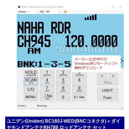
ユニデン(Uniden) BC160J-WED(BNCコネクタ) + ダイ
ヤモンドアンテナRH789 ロッドアンテナ セット