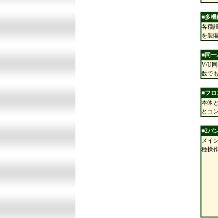
■多
各種設
を装
■同一
V/U
数で
■フ
本体と
とコ
■2バ
メイ
種操