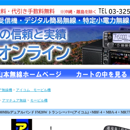
ア無線機
>
アイコム モービル機
>
アマチュア無線
>
モービル機
44/430MHzデュアルバンド FM20W トランシーバー(アイコム) +MBF-4 + MBA-4 + MR7