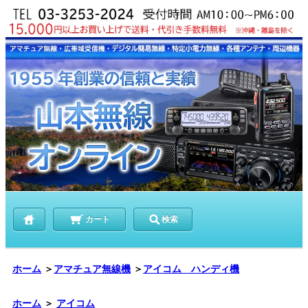
カート
検索
ホーム
＞
アマチュア無線機
＞
アイコム ハンディ機
ホーム
＞
アイコム