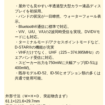
・屋外でも見やすい半透過型大型カラー液晶ディス
プレイを初採用。
・バンドの状況が一目瞭然、ウォーターフォール表
示。
・Bluetooth®通信に標準で対応。
・V/V、U/U、V/Uの2波同時受信を実現。DV/DVモ
ードにも対応。
・ターミナルモード/アクセスポイントモードなど、
D-STAR®の機能が充実
・VHFだけでなく、UHF（225～374.995MHz）の
エアバンド受信に対応。
・スピーカー出力を750mWに大幅アップ(ID-51は
400mW)。
・既存モデルID-52、ID-50とオプション類の多くは
共通で使用可能。
外形寸法（Ｗ×Ｈ×Ｄ、突起物含まず）
61.1×121.6×29.7mm