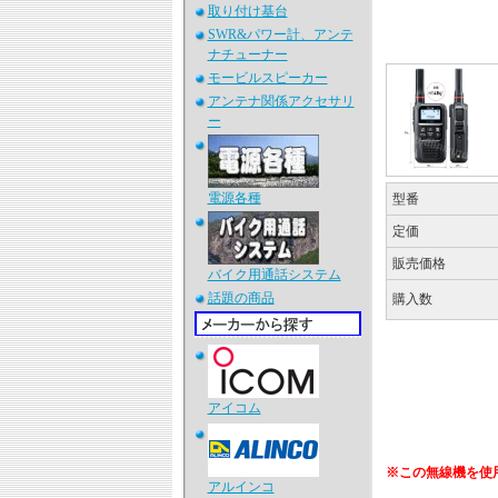
取り付け基台
SWR&パワー計、アンテ
ナチューナー
モービルスピーカー
アンテナ関係アクセサリ
ー
電源各種
型番
定価
販売価格
バイク用通話システム
話題の商品
購入数
アイコム
※この無線機を使
アルインコ