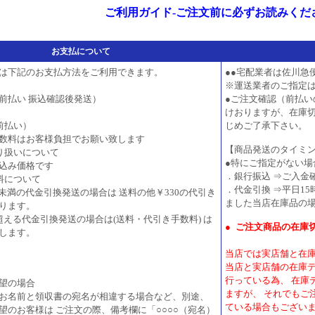
ご利用ガイド-ご注文前に必ずお読みくだ
お支払について
は下記のお支払方法をご利用できます。
●●宅配業者は佐川急
※運送業者のご指定
前払い 振込確認後発送）
●ご注文確認（前払
けおりますが、在庫
前払い）
じめご了承下さい。
数料はお客様負担でお願い致します
【商品発送のタイミ
り扱いについて
●特にご指定がない場
込み価格です
．銀行振込 ⇒ご入金
料について
．代金引換 ⇒平日15
0円未満の代金引換発送の場合は 送料の他￥330の代引き
ました当店在庫品の
ります。
円を超える代金引換発送の場合は(送料・代引き手数料) は
●
ご注文商品の在庫
します。
当店では実店舗と在
当店と実店舗の在庫
行っている為、 在庫
望の場合
ますが、 それでもご
お名前と領収書の宛名が相違する場合など、別途、
ている場合もござい
望のお客様は ご注文の際、備考欄に「○○○○（宛名）