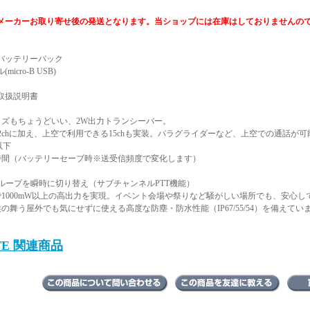
メーカーお取り寄せ後の発送となります。当ショップには在庫はしておりませんの
バッテリーパック
icro-B USB)
取扱説明書
イズもちょうどいい、2W出力トランシーバー。
2chに加え、上空で利用できる15chも実装。パラグライダーなど、上空での通話が
以下
2時間（バッテリーセーブ時※送受信頻度で変化します）
グループを瞬時に切り替え（サブチャンネルPTT機能）
で1000mW以上の高出力を実現。イベント会場や祭りなど騒がしい場所でも、安心
の舞う屋外でも気にせずに使える高度な防塵・防水性能（IP67/55/54）を備えてい
ITE 関連商品