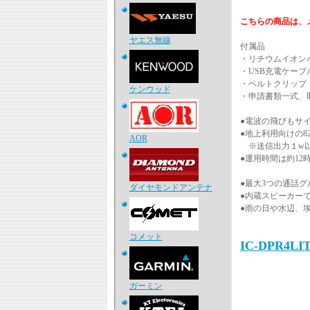
こちらの商品は、
ヤエス無線
付属品
・リチウムイオン
・USB充電ケーブル(m
・ベルトクリップ
ケンウッド
・申請書類一式、
●電波の飛びもサ
●地上利用向けの8
AOR
※送信出力１w
●運用時間は約1
●最大3つの通話
ダイヤモンドアンテナ
●内蔵スピーカー
●雨の日や水辺、埃
コメット
IC-DPR4L
ガーミン