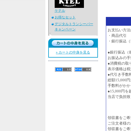
ケテル
お得なセット
デジタルトランシーバー
キャンペーン
お支払い方法
・商品代引
・銀行振込（
●銀行振込（
» カートの中身を見る
お振込みの手
●消費税の取
表示価格は税
●代引き手数
総額15,00
手数料がかか
●15,000
当店で負担致
領収書をご希
ご注文者様の
領収書をご希