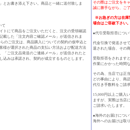
その際はご注文をキ
」とお書き添え下さい。商品と一緒に送付致しま
誠に勝手ながら、ご
※お急ぎの方は在庫
場合はご容赦下さい
いて
イトにて商品をご注文いただくと、注文の受領確認
●代引受取拒否につい
記載した「注文内容ご確認メール」が送信されま
からのご注文は、商品購入についての契約の仮申込と
代金引換で発送させ
客様が選択された商品の支払い方法および配送方法
退された場合、その
、「ご注文品発送のご連絡メール」が送信されたと
受取拒否をされます
し込みは承諾され、契約が成立するものとします。
作業にかかった時間
その為、当店では正
どの事由により、商
代引き手数料をご請
15,000円以上ご
ますが、実際は当店
ご請求いたします。
●海外のお届けについ
海外へのお届けは取