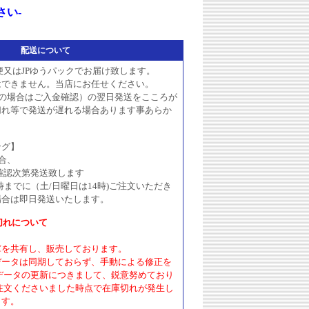
さい-
配送について
便又はJPゆうパックでお届け致します。
はできません。当店にお任せください。
いの場合はご入金確認）の翌日発送をこころが
切れ等で発送が遅れる場合あります事あらか
ング】
合、
確認次第発送致します
時までに（土/日曜日は14時)ご注文いただき
場合は即日発送いたします。
切れについて
庫を共有し、販売しております。
データは同期しておらず、手動による修正を
データの更新につきまして、鋭意努めており
注文くださいました時点で在庫切れが発生し
ます。