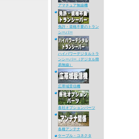
アマチュア無線機
免許・資格不要のトラン
シーバー
ハイパワーデジタルトラ
ンシーバー（デジタル簡
易無線）
広帯域受信機
各社オプションパーツ
各種アンテナ
ケーブル・コネクタ