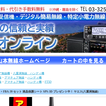
ア無線機
>
八重洲無線 ハンディ機
線
>
アマチュア無線
>
ハンディ機
線
>
アマチュア無線
>
ハンディ機
>
FT5D
-52 + FBA-39 セット 液晶保護シート SPS-3D プレゼント中！ ヤエス(八重洲無線)