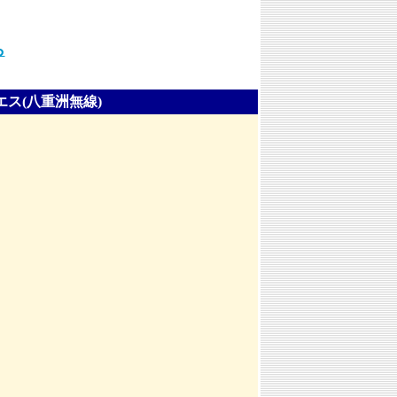
ら
ヤエス(八重洲無線)