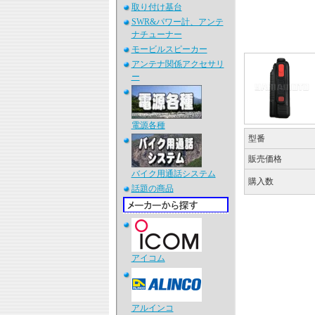
取り付け基台
SWR&パワー計、アンテ
ナチューナー
モービルスピーカー
アンテナ関係アクセサリ
ー
電源各種
型番
販売価格
バイク用通話システム
購入数
話題の商品
アイコム
アルインコ