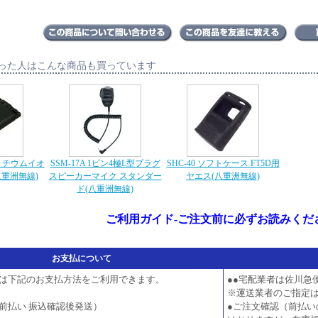
った人はこんな商品も買っています
量リチウムイオ
SSM-17A 1ピン4極L型プラグ
SHC-40 ソフトケース FT5D用
八重洲無線)
スピーカーマイク スタンダー
ヤエス(八重洲無線)
ド(八重洲無線)
ご利用ガイド-ご注文前に必ずお読みくだ
お支払について
は下記のお支払方法をご利用できます。
●●宅配業者は佐川急
※運送業者のご指定
前払い 振込確認後発送）
●ご注文確認（前払