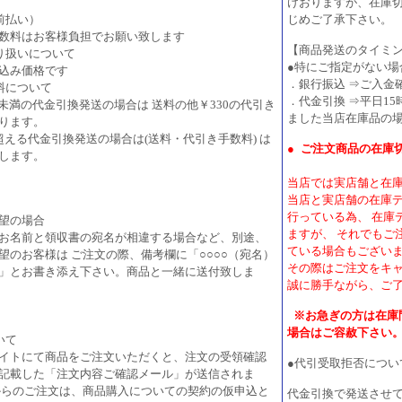
けおりますが、在庫
前払い）
じめご了承下さい。
数料はお客様負担でお願い致します
【商品発送のタイミ
り扱いについて
●特にご指定がない場
込み価格です
．銀行振込 ⇒ご入金
料について
．代金引換 ⇒平日15
0円未満の代金引換発送の場合は 送料の他￥330の代引き
ました当店在庫品の
ります。
円を超える代金引換発送の場合は(送料・代引き手数料) は
●
ご注文商品の在庫
します。
当店では実店舗と在
当店と実店舗の在庫
行っている為、 在庫
望の場合
ますが、 それでもご
お名前と領収書の宛名が相違する場合など、別途、
ている場合もござい
望のお客様は ご注文の際、備考欄に「○○○○（宛名）
その際はご注文をキ
」とお書き添え下さい。商品と一緒に送付致しま
誠に勝手ながら、ご
※お急ぎの方は在庫
場合はご容赦下さい
いて
イトにて商品をご注文いただくと、注文の受領確認
●代引受取拒否につい
記載した「注文内容ご確認メール」が送信されま
からのご注文は、商品購入についての契約の仮申込と
代金引換で発送させ