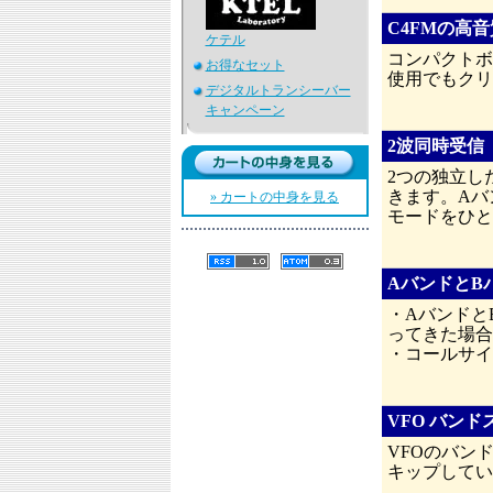
C4FMの高音
ケテル
コンパクトボ
お得なセット
使用でもクリ
デジタルトランシーバー
キャンペーン
2波同時受信（V
2つの独立し
きます。Aバ
» カートの中身を見る
モードをひと
AバンドとB
・Aバンドと
ってきた場合
・コールサイ
VFO バン
VFOのバン
キップしてい