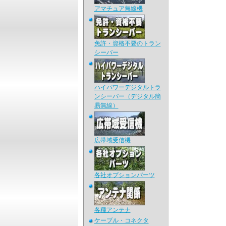
アマチュア無線機
免許・資格不要のトラン
シーバー
ハイパワーデジタルトラ
ンシーバー（デジタル簡
易無線）
広帯域受信機
各社オプションパーツ
各種アンテナ
ケーブル・コネクタ