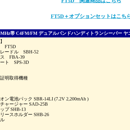
FT5D 関連商品はこちら
FT5D＋オプションセットはこち
4/430MHz帯 C4FM/FM デュアルバンドハンディトランシーバー 
】
 FT5D
ードル SBH-52
 FBA-39
ト SPS-3D
証明取得機種
池パック SBR-14LI (7.2V 2,200mAh )
ャージャー SAD-25B
プ SHB-13
ースホルダー SHB-26
ブル