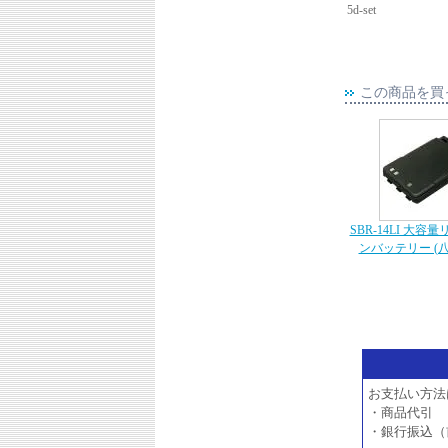
5d-set
この商品を買
SBR-14LI 大容
ンバッテリー (
お支払い方法
・商品代引
・銀行振込（