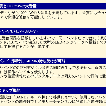
質と1000mWの大音量
ディながら1000mWの大音量を実現しています。音質にもチ
アで快適な通信を可能にしています。
+V/U+U/V+U/U+V）
た受信回路を搭載していますので、同一バンドだけではなく異
ンドとBバンドで独立した大型のLEDインジケータを搭載して
目で把握することが可能です。
バンドで同時にC4FMの待ち受けが可能
BバンドのC4FMデジタル音声の同時再生はできません。両方の
には操作ハンドルを優先します。
ンや位置情報などのデジタルデータは両方のバンドで同時に受
ドスキップ機能
ド選択は『BAND』キーを押して移動しますが、使用しないバ
るバンドの周波数でもメモリーチャンネルに登録した周波数は