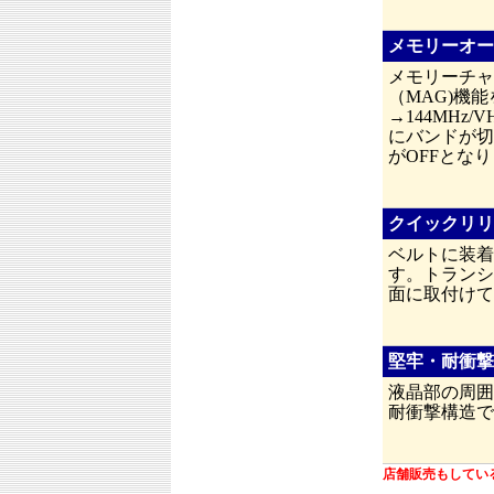
メモリーオー
メモリーチャ
（MAG)機
→144MHz
にバンドが切
がOFFとな
クイックリリ
ベルトに装着
す。トランシ
面に取付けて
堅牢・耐衝撃
液晶部の周囲
耐衝撃構造で
店舗販売もしてい