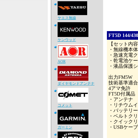
ヤエス無線
FT5D 14
ケンウッド
【セット内容
・無線機本体
・急速充電クレ
・乾電池ケース
AOR
・液晶保護シー
出力FM5W
技術基準適合
ダイヤモンドアンテナ
4アマ免許
FT5D付属品
・アンテナ
・リチウムイオン電
コメット
・バッテリーチ
・ベルトクリッ
・クイックリリ
・USBケー
ガーミン