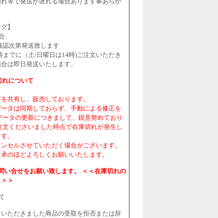
切れ等で発送が遅れる場合あります事あらか
ング】
合、
確認次第発送致します
時までに（土/日曜日は14時)ご注文いただき
場合は即日発送いたします。
切れについて
庫を共有し、販売しております。
データは同期しておらず、手動による修正を
データの更新につきまして、鋭意努めており
注文くださいました時点で在庫切れが発生し
ます。
ャンセルさせていただく場合がございます。
了承のほどよろしくお願いいたします。
問い合せをお願い致します。 ＜＜在庫切れの
。＞＞
て
ていただきました商品の受取を拒否または辞