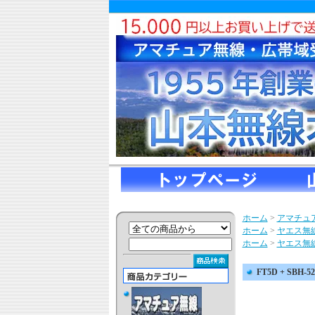
ホーム
>
アマチュ
ホーム
>
ヤエス無
ホーム
>
ヤエス無
FT5D + SBH