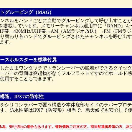
トグルーピング（MAG）
ンネルをバンドごとに自動でグルーピングして呼び出すことが
能を搭載しています。メモリーチャンネル運用中に『BAND』キー
/VHF帯→430MHz/UHF帯→AM（AMラジオ放送）→FM（F
り替わり各バンドでグルーピングされたチャンネルを呼び出すこ
ります。
ースホルスターを標準付属
したままワンタッチでトランシーバーの脱着ができるクイック
ーバーの背面は突起物がなくフルフラットですのでホールド感
使用することもできます。
構造、IPX7の防水性
をシリコンラバーで覆う構造や本体底部サイドのラバープロテ
す。防水性能はIPX7（防浸形）相当で、悪天候でも安心して
る為、売り切れの場合もあります。複数個数ご注文の方、期日配達御希望の方、及