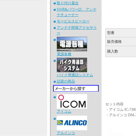
取り付け基台
SWR&パワー計、アンテ
ナチューナー
モービルスピーカー
アンテナ関係アクセサリ
型番
ー
販売価格
購入数
電源各種
バイク用通話システム
話題の商品
セット内容
・アイコム IC-730
アイコム
・アルインコ DM-
アルインコ