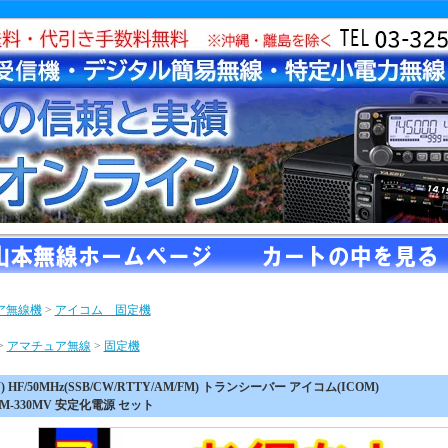
ア無線機
>
アイコム 固定機
>
アマチュア無線
>
固定機
0W) HF/50MHz(SSB/CW/RTTY/AM/FM) トランシーバー アイコム(ICOM)
M-330MV 安定化電源 セット