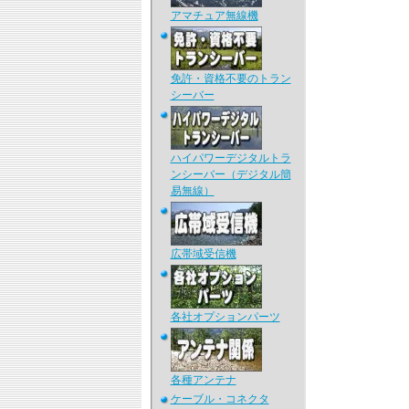
アマチュア無線機
免許・資格不要のトラン
シーバー
ハイパワーデジタルトラ
ンシーバー（デジタル簡
易無線）
広帯域受信機
各社オプションパーツ
各種アンテナ
ケーブル・コネクタ