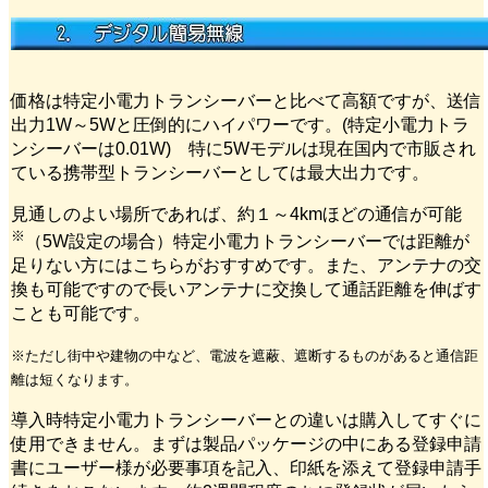
価格は特定小電力トランシーバーと比べて高額ですが、送信
出力1W～5Wと圧倒的にハイパワーです。(特定小電力トラ
ンシーバーは0.01W) 特に5Wモデルは現在国内で市販され
ている携帯型トランシーバーとしては最大出力です。
見通しのよい場所であれば、約１～4kmほどの通信が可能
※
（5W設定の場合）特定小電力トランシーバーでは距離が
足りない方にはこちらがおすすめです。また、アンテナの交
換も可能ですので長いアンテナに交換して通話距離を伸ばす
ことも可能です。
※ただし街中や建物の中など、電波を遮蔽、遮断するものがあると通信距
離は短くなります。
導入時特定小電力トランシーバーとの違いは購入してすぐに
使用できません。まずは製品パッケージの中にある登録申請
書にユーザー様が必要事項を記入、印紙を添えて登録申請手