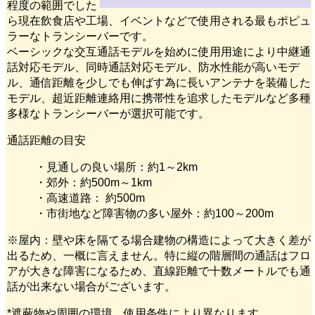
程度の範囲でした
ら現在飲食店や工場、イベントなどで使用される最もポピュ
ラーなトランシーバーです。
ベーシックな交互通話モデルを始めに使用用途により中継通
話対応モデル、同時通話対応モデル、防水性能が高いモデ
ル、通信距離を少しでも伸ばす為に長いアンテナを装備した
モデル、超近距離連絡用に携帯性を追求したモデルなど多種
多様なトランシーバーが選択可能です。
通話距離の目安
・見通しの良い場所：約1～2km
・郊外：約500m～1km
・高速道路： 約500m
・市街地など障害物の多い屋外：約100～200m
※屋内：壁や床を隔てる場合建物の構造によって大きく差が
出るため、一概に言えません。特に縦の階層間の通話はフロ
アが大きな障害になるため、直線距離で十数メートルでも通
話が出来ない場合がございます。
*遮蔽物や周囲の環境、使用条件により異なります